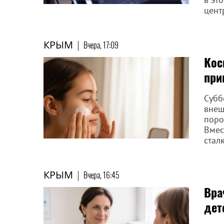
цент
КРЫМ
|
Вчера, 17:09
Кос
при
Субб
внеш
поро
Вмес
стал
КРЫМ
|
Вчера, 16:45
Вра
дет