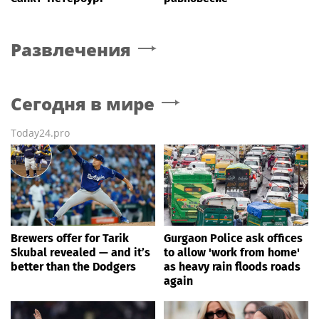
Развлечения
Сегодня в мире
Today24.pro
Brewers offer for Tarik
Gurgaon Police ask offices
Skubal revealed — and it’s
to allow 'work from home'
better than the Dodgers
as heavy rain floods roads
again