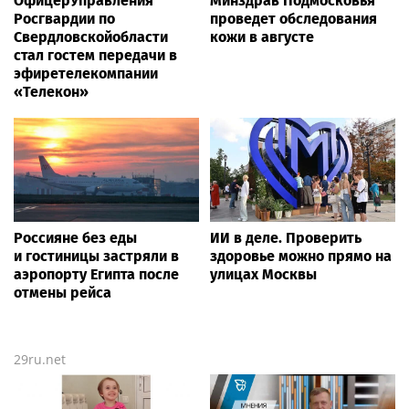
ОфицерУправления
Минздрав Подмосковья
Росгвардии по
проведет обследования
Свердловскойобласти
кожи в августе
стал гостем передачи в
эфиретелекомпании
«Телекон»
Россияне без еды
ИИ в деле. Проверить
и гостиницы застряли в
здоровье можно прямо на
аэропорту Египта после
улицах Москвы
отмены рейса
29ru.net