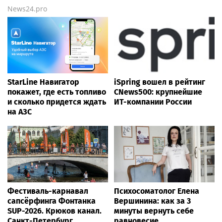
News24.pro
StarLine Навигатор
iSpring вошел в рейтинг
покажет, где есть топливо
CNews500: крупнейшие
и сколько придется ждать
ИТ-компании России
на АЗС
Фестиваль-карнавал
Психосоматолог Елена
сапсёрфинга Фонтанка
Вершинина: как за 3
SUP-2026. Крюков канал.
минуты вернуть себе
Санкт-Петербург
равновесие