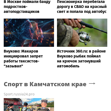
В Москве поймали банду
Пенсионерка перебегала
подростков-
дорогу в СВАО на красный
автоподставщиков
свет и попала под автобус
Внуково: Макаров
Источник 360.ru: в районе
инициировал запрет
Внуково рыбак поймал
работы таксистов-
на крючок затонувший
"зазывал"
автомобиль
Спорт
в Камчатском крае
Sport.russia24.pro