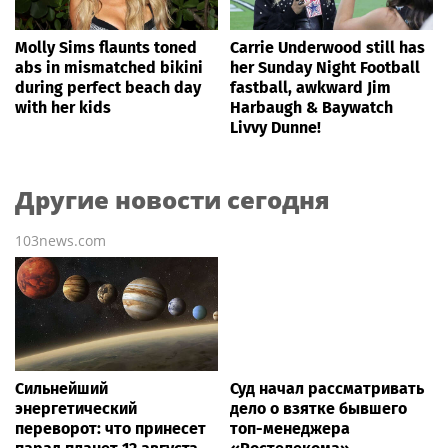
Molly Sims flaunts toned
Carrie Underwood still has
abs in mismatched bikini
her Sunday Night Football
during perfect beach day
fastball, awkward Jim
with her kids
Harbaugh & Baywatch
Livvy Dunne!
Другие новости сегодня
103news.com
Сильнейший
Суд начал рассматривать
энергетический
дело о взятке бывшего
переворот: что принесет
топ-менеджера