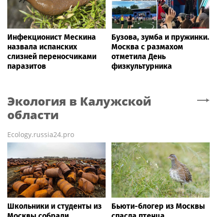
Инфекционист Мескина
Бузова, зумба и пружинки.
назвала испанских
Москва с размахом
слизней переносчиками
отметила День
паразитов
физкультурника
Экология
в Калужской
области
Ecology.russia24.pro
Школьники и студенты из
Бьюти-блогер из Москвы
Москвы собрали
спасла птенца