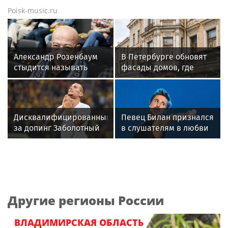
Poisk-music.ru
Александр Розенбаум
В Петербурге обновят
стыдится называть
фасады домов, где
себя звездой
жили Чайковский и
Тургенев
Дисквалифицированный
Певец Билан признался
за допинг Заболотный
в слушателям в любви
подписал контракт с
после критики
клубом Басты
Другие регионы России
ВЛАДИМИРСКАЯ ОБЛАСТЬ