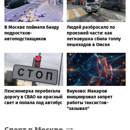
В Москве поймали банду
Людей разбросало по
подростков-
проезжей части: как
автоподставщиков
легковушка сбила толпу
пешеходов в Омске
Пенсионерка перебегала
Внуково: Макаров
дорогу в СВАО на красный
инициировал запрет
свет и попала под автобус
работы таксистов-
"зазывал"
Спорт
в Москве